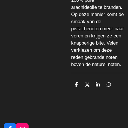
100% pure
arachideolie te branden.
Op deze manier komt de
smaak van de
pistachenoten meer naar
voren en krijgen ze een
knapperige bite. Velen
verkiezen om deze
reden gebrande noten
boven de naturel noten.
D
D
S
D
e
e
h
e
l
e
a
l
e
l
r
e
n
e
n