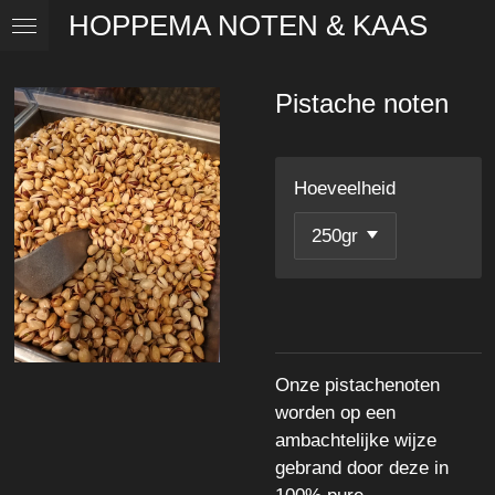
HOPPEMA NOTEN & KAAS
Ga
direct
naar
Pistache noten
de
hoofdinhoud
Hoeveelheid
Onze pistachenoten
worden op een
ambachtelijke wijze
gebrand door deze in