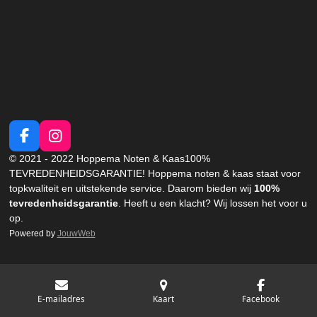
n
e
n
F
I
a
n
© 2021 - 2022 Hoppema Noten & Kaas
100%
c
s
TEVREDENHEIDSGARANTIE!
Hoppema noten & kaas staat voor
e
t
topkwaliteit en uitstekende service. Daarom bieden wij
100%
b
a
tevredenheidsgarantie
. Heeft u een klacht?
Wij lossen het voor u
o
g
op.
o
r
Powered by
JouwWeb
k
a
m
E-mailadres
Kaart
Facebook