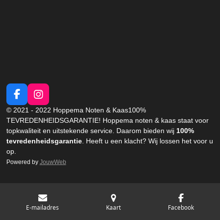
n
e
n
F
I
a
n
© 2021 - 2022 Hoppema Noten & Kaas
100%
c
s
TEVREDENHEIDSGARANTIE!
Hoppema noten & kaas staat voor
e
t
topkwaliteit en uitstekende service. Daarom bieden wij
100%
b
a
tevredenheidsgarantie
. Heeft u een klacht?
Wij lossen het voor u
o
g
op.
o
r
Powered by
JouwWeb
k
a
m
E-mailadres
Kaart
Facebook