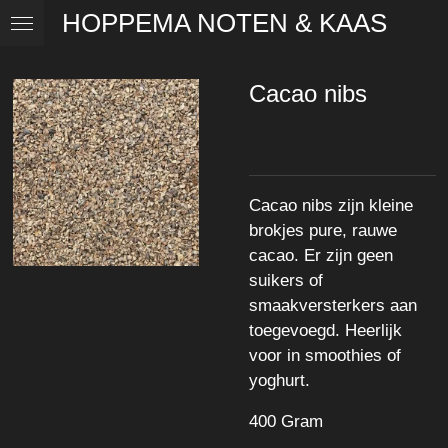
HOPPEMA NOTEN & KAAS
Ga
direct
naar
Cacao nibs
de
hoofdinhoud
Cacao nibs zijn kleine
brokjes pure, rauwe
cacao. Er zijn geen
suikers of
smaakversterkers aan
toegevoegd. Heerlijk
voor in smoothies of
yoghurt.
400 Gram