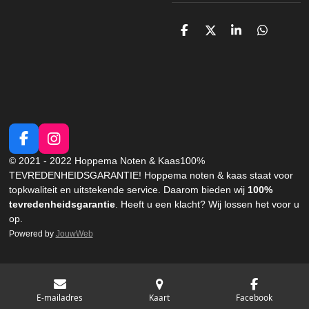
D
D
S
D
e
e
h
e
l
e
a
l
e
l
r
e
n
e
n
F
I
a
n
© 2021 - 2022 Hoppema Noten & Kaas
100%
c
s
TEVREDENHEIDSGARANTIE!
Hoppema noten & kaas staat voor
e
t
topkwaliteit en uitstekende service. Daarom bieden wij
100%
b
a
tevredenheidsgarantie
. Heeft u een klacht?
Wij lossen het voor u
o
g
op.
o
r
Powered by
JouwWeb
k
a
m
E-mailadres
Kaart
Facebook