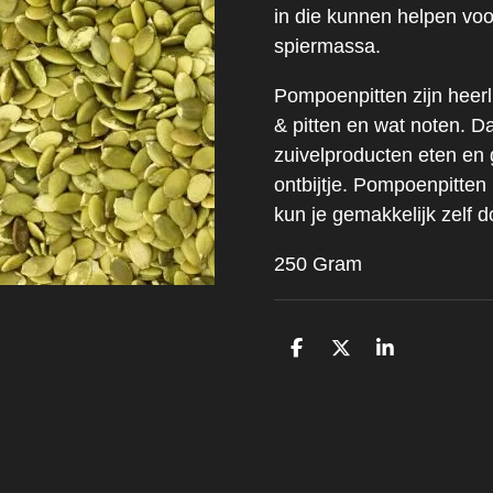
in die kunnen helpen vo
spiermassa.
Pompoenpitten zijn heerl
& pitten en wat noten. D
zuivelproducten eten en
ontbijtje. Pompoenpitte
kun je gemakkelijk zelf 
250 Gram
D
D
S
e
e
h
l
e
a
e
l
r
n
e