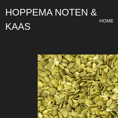
Ga
HOPPEMA NOTEN &
direct
naar
HOME
KAAS
de
hoofdinhoud