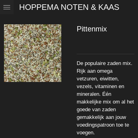
HOPPEMA NOTEN & KAAS
Ga
direct
naar
Pittenmix
de
hoofdinhoud
De populaire zaden mix.
Rijk aan omega
vetzuren, eiwitten,
vezels, vitaminen en
mineralen. Één
makkelijke mix om al het
goede van zaden
gemakkelijk aan jouw
voedingspatroon toe te
voegen.