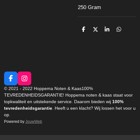
250 Gram
D
D
S
D
e
e
h
e
l
e
a
l
e
l
r
e
n
e
n
F
I
a
n
© 2021 - 2022 Hoppema Noten & Kaas
100%
c
s
TEVREDENHEIDSGARANTIE!
Hoppema noten & kaas staat voor
e
t
topkwaliteit en uitstekende service. Daarom bieden wij
100%
b
a
tevredenheidsgarantie
. Heeft u een klacht?
Wij lossen het voor u
o
g
op.
o
r
Powered by
JouwWeb
k
a
m