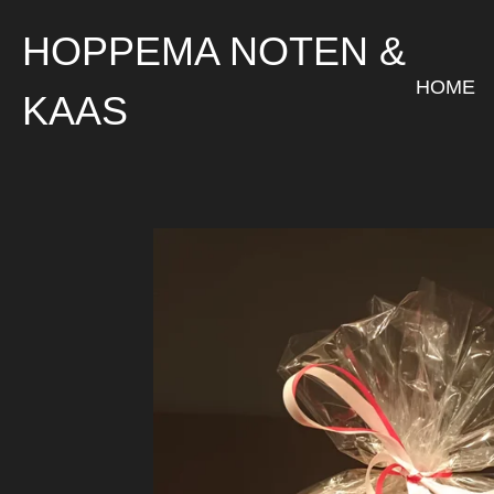
Ga
HOPPEMA NOTEN &
direct
naar
HOME
KAAS
de
hoofdinhoud