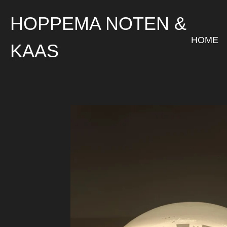
Ga
HOPPEMA NOTEN &
direct
naar
HOME
KAAS
de
hoofdinhoud