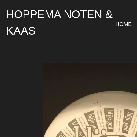
Ga
HOPPEMA NOTEN &
direct
naar
HOME
KAAS
de
hoofdinhoud