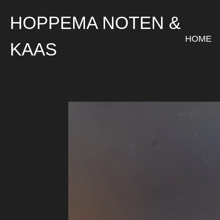
Ga
HOPPEMA NOTEN &
direct
naar
HOME
KAAS
de
hoofdinhoud